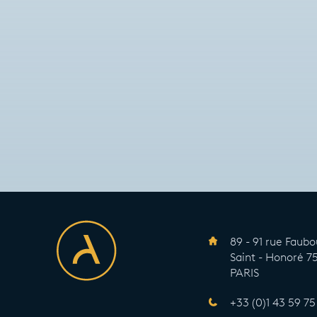
89 - 91 rue Faub
Saint - Honoré 
PARIS
+33 (0)1 43 59 75