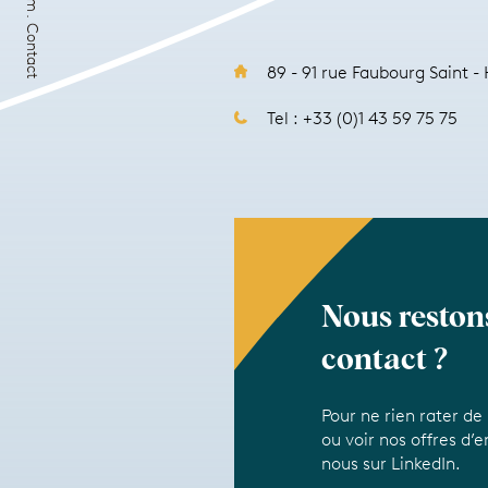
Contact
89 - 91 rue Faubourg Saint 
Tel : +33 (0)1 43 59 75 75
Nous reston
contact ?
Pour ne rien rater de
ou voir nos offres d’e
nous sur LinkedIn.