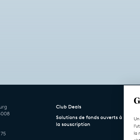
G
ourg
Club Deals
75008
Solutions de fonds ouverts à
Un 
la souscription
l’u
 75
la 