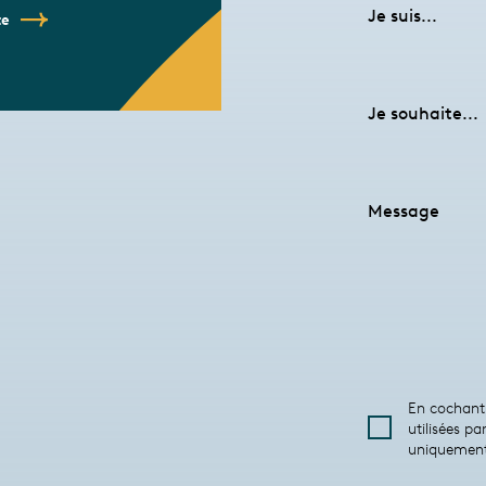
Je suis...
te
Je souhaite...
Message
En cochant 
utilisées 
uniquement 