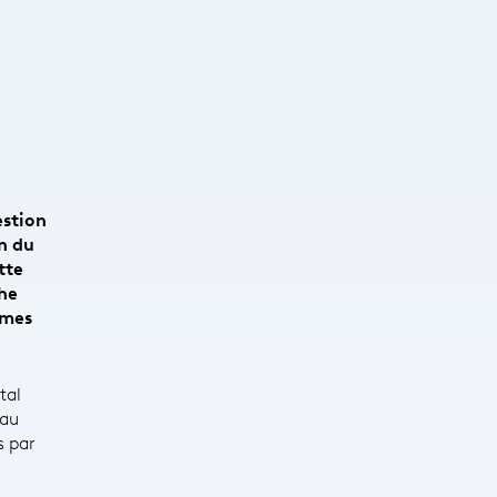
estion
on du
tte
che
rmes
tal
 au
s par