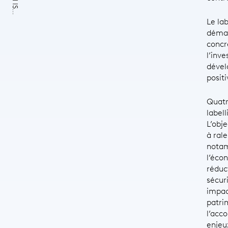
Le la
démar
concr
l’inv
dével
posit
Quatr
label
L’obje
à ral
notam
l’écon
réduc
sécur
impact
patri
l’acc
enjeu