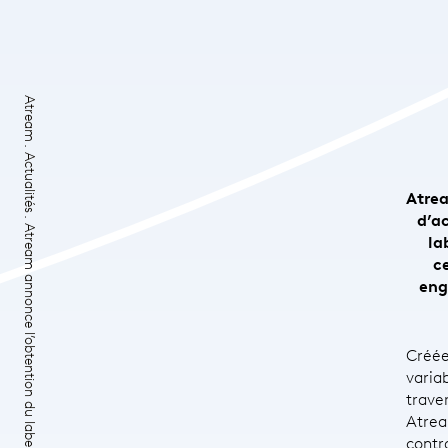
Atream
Actualités
Atrea
d’ac
Atream annonce l’obtention du label IS...
la
ce
eng
Créée
varia
trave
Atrea
contr