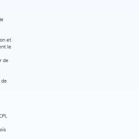
de
on et
nt le
r de
 de
CPI,
ois