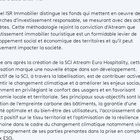
bel ISR Immobilier distingue les fonds qui mettent en oeuvre d
ches d’investissement responsable, se mesurant avec des act
ètes. Cette méthodologie rejoint la conviction d’Atream que
estissement immobilier touristique est un formidable levier de
oppement social et économique des territoires et qu’il peut
ivement impacter la société.
e ans après la création de la SCI Atream Euro Hospitality, cett
lisation marque une nouvelle étape dans son développement.
ctif de la SCI, à travers la labellisation, est de contribuer act
entir le changement climatique et à améliorer les enjeux socia
ment en privilégiant le confort des usagers et en favorisant
omie locale et territoriale. Ses principaux sous-objectifs sont l
tion de l’empreinte carbone des bâtiments, la garantie d’une
ité optimale et du bien-être des utilisateurs, l’accroissement d
 positif sur le tissu territorial et l’optimisation de la résilience
moine dans le cadre du changement climatique notamment vi
ompagnement de ses parties prenantes dans la prise en compt
x ESG.