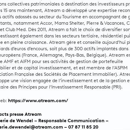
ons collectives patrimoniales à destination des investisseurs pr
s 15 ans maintenant, Atream a développé une expertise reco
es actifs adossés au secteur du Tourisme en accompagnant de 
itants, notamment Accor, Mama Shelter, Pierre & Vacances, C
et Club Med. Dès 2011, Atream a fait le choix de diversifier son
vestissant également dans les secteurs tertiaire, résidentiel pu
ole en pleine croissance. Atream gère et conseille aujourd’hui p
liards d’euros d’encours, soit plus de 300 actifs implantés dans
européens (France, Allemagne, Pays-Bas, Belgique). Atream e
e AMF et AIFM pour ses activités de gestion de portefeuille
ilier et de capital investissement, et est membre de l’ASPIM
ciation Française des Sociétés de Placement Immobilier). Atr
oppe une vision engagée de l’investissement et de la gestion e
taire des Principes pour l’Investissement Responsable (PRI).
web:
https://www.atream.com/
acts presse Atream
terie de Wendel – Responsable Communication –
erie.dewendel@atream.com – 07 87 11 85 20