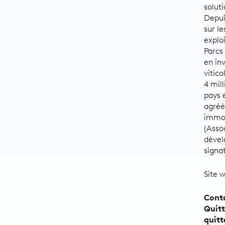
soluti
Depui
sur l
explo
Parcs 
en in
vitic
4 mil
pays 
agréé
immob
(Asso
dével
signa
Site 
Cont
Quit
quitt