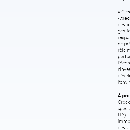
« C’e
Atrea
gesti
gesti
respo
de pr
rôle 
perfo
l’éco
l’inv
dével
l’env
À pr
Créée
spéci
FIA).
immob
des so