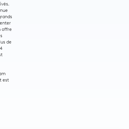
ivés.
nnue
grands
enter
 offre
is
lus de
 4
st
eam
t est