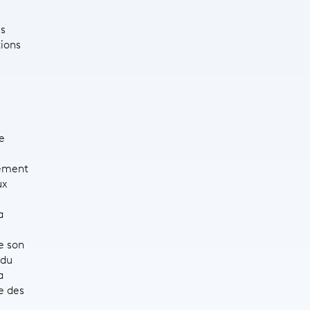
es
ions
e
ivement
ux
a
e son
 du
a
e des