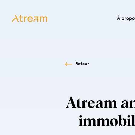
À propo
Retour
Atream an
immobil