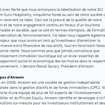
st avec fierté que nous annonçons la labellisation de notre SCI
m Euro Hospitality, cinquième fonds au sein de notre société 
on recevant ce label. Ceci est la preuve de la qualité de notre
on et de notre engagement continu en faveur d’un tourisme
nsable et durable, que ce soit en termes d’emplois, de formati
éservation de l’environnement. Ce label nous rappelle égaleme
majeur que nous avons en tant qu’investisseur d’améliorer la
rmance extra financière de nos actifs, tout en favorisant l’esso
nomie réelle. Nous sommes plus que jamais convaincus que
estissement immobilier touristique est un levier essentiel de
oppement social et économique des territoires dans le respect
ironnement. » déclare Pascal Savary, Président d’Atream.
opos d’Atream
 en 2008, Atream est une société de gestion indépendante
alisée dans la gestion d’actifs et de fonds immobiliers (OPCI, S
 Forte d’une équipe de plus de 50 experts de l’investissement
ilier et du Private Equity, Atream identifie et développe à la f
lutions sur-mesure pour les investisseurs institutionnels et des