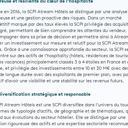
reuse et résiliente au cœur de l’hospitalité
e en 2016, la SCPI Atream Hôtels se distingue par une analyse
reuse et une gestion proactive des risques. Dans un marché
titif marqué par des taux élevés la SCPI privilégie des acquisi
 gré, permettant de bien comprendre les attentes du vendeur,
ompagner dans sa prise de décision et permettre ainsi à Atrea
ser un investissement sur mesure et relutif pour la SCPI Atrea
s. Grâce à une connaissance approfondie du secteur, la SCPI s
tre sur des actifs de l’hospitality (hôtels, résidences de touri
ges vacances) principalement classés 3 à 4 étoiles en France et
e, et privilégie des investissements entre 10 et 30 M€ avec de
de longue durée avec des exploitants de premier plan, avec p
if d’avoir une visibilité et une stabilité sur les revenus futurs.
iversification stratégique et responsable
PI Atream Hôtels est une SCPI diversifiée dans l’univers du to
rmes de typologie d’actifs, de géographie et de thématiques, q
d aux évolutions du secteur hôtelier. Elle se distingue par une
tion rigoureuse des actifs et une expertise sectorielle reconnu