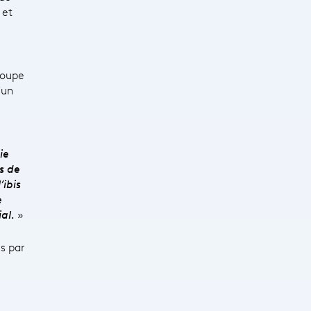
 et
roupe
’un
ie
rs de
’ibis
e
al.
»
s par