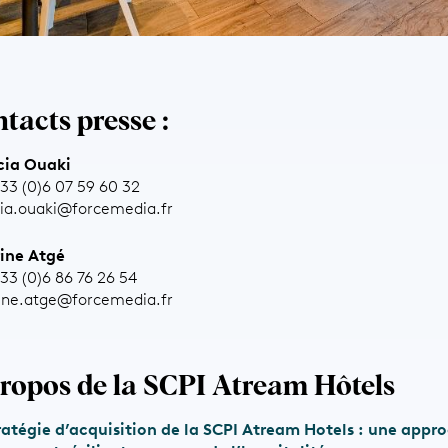
tacts presse :
cia Ouaki
+33 (0)6 07 59 60 32
cia.ouaki@forcemedia.fr
ine Atgé
+33 (0)6 86 76 26 54
ine.atge@forcemedia.fr
ropos de la SCPI Atream Hôtels
ratégie d’acquisition de la SCPI Atream Hotels : une appr