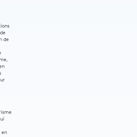
tions
 de
m de
m
e
sme,
 en
s
our
urisme
ui
e en