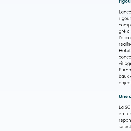
rigou
Lancé
rigou
compé
gré à
l’acc
réali
Hôtel
concen
villa
Europ
baux 
object
Une d
La SC
en te
répon
sélec