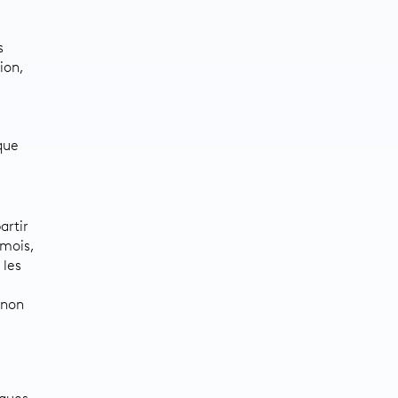
s
ion,
que
artir
 mois,
 les
 non