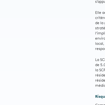
s’app
Elle 
critè
de la
strat
l’imp
envir
local
respo
La SC
de 5.
la SC
résid
résid
médic
Risqu