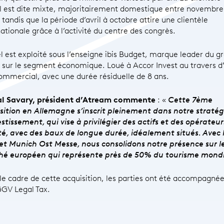
el est dite mixte, majoritairement domestique entre novembre
tandis que la période d’avril à octobre attire une clientèle
nationale grâce à l’activité du centre des congrès.
el est exploité sous l’enseigne ibis Budget, marque leader du g
 sur le segment économique. Loué à Accor Invest au travers d
commercial, avec une durée résiduelle de 8 ans.
al Savary, président d’Atream commente
: «
Cette 7ème
sition en Allemagne s’inscrit pleinement dans notre stratég
estissement, qui vise à privilégier des actifs et des opérateu
té, avec des baux de longue durée, idéalement situés. Avec l
t Munich Ost Messe, nous consolidons notre présence sur l
é européen qui représente près de 50% du tourisme mondi
le cadre de cette acquisition, les parties ont été accompagnée
GV Legal Tax.