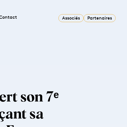
Contact
Associés
Partenaires
rt son 7ᵉ
çant sa