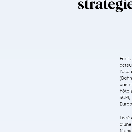
stratégi
Paris
acteu
l’acqu
(Bahn
une m
hôtel
SCPI, 
Europ
Livré
d’une
Munich