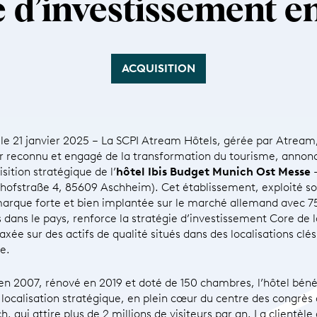
e d’investissement 
ACQUISITION
, le 21 janvier 2025 – La SCPI Atream Hôtels, gérée par Atream
r reconnu et engagé de la transformation du tourisme, annon
isition stratégique de l’
hôtel Ibis Budget Munich Ost Messe
hofstraße 4, 85609 Aschheim). Cet établissement, exploité s
arque forte et bien implantée sur le marché allemand avec 7
s dans le pays, renforce la stratégie d’investissement Core de l
axée sur des actifs de qualité situés dans des localisations clé
e.
 en 2007, rénové en 2019 et doté de 150 chambres, l’hôtel béné
 localisation stratégique, en plein cœur du centre des congrès
, qui attire plus de 2 millions de visiteurs par an. La clientèle