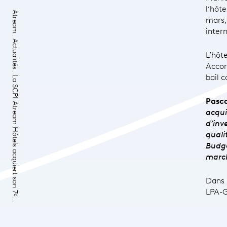
l’hôt
Atream
mars, 
inter
Actualités
L’hôt
Accor
bail 
La SCPI Atream Hôtels acquiert son 7ᵉ...
Pasc
acqui
d’inv
quali
Budge
march
Dans 
LPA-G