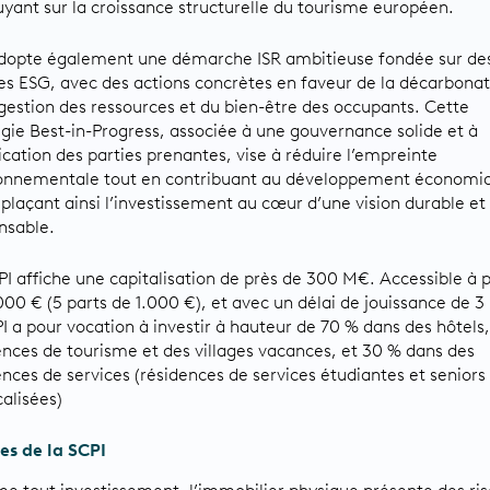
uyant sur la croissance structurelle du tourisme européen.
adopte également une démarche ISR ambitieuse fondée sur de
res ESG, avec des actions concrètes en faveur de la décarbonat
 gestion des ressources et du bien-être des occupants. Cette
égie Best-in-Progress, associée à une gouvernance solide et à
lication des parties prenantes, vise à réduire l’empreinte
onnementale tout en contribuant au développement économi
, plaçant ainsi l’investissement au cœur d’une vision durable et
nsable.
PI affiche une capitalisation de près de 300 M€. Accessible à p
000 € (5 parts de 1.000 €), et avec un délai de jouissance de 3
PI a pour vocation à investir à hauteur de 70 % dans des hôtels,
ences de tourisme et des villages vacances, et 30 % dans des
ences de services (résidences de services étudiantes et seniors
alisées)
es de la SCPI