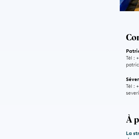
Con
Patri
Tél : 
patri
Séver
Tél : 
sever
À p
La st