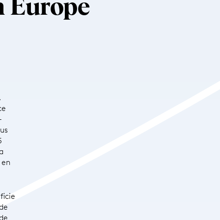
en Europe
,
ce
–
ous
5
a
s en
ficie
 de
 de