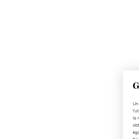
G
Un 
l’u
la 
obt
éga