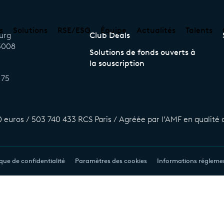
s
Solutions
RSE/ESG
Équipe
Actualités
Talents
ourg
Club Deals
75008
Solutions de fonds ouverts à
la souscription
 75
0 euros / 503 740 433 RCS Paris / Agréée par l’AMF en qualité de
ique de confidentialité
Paramètres des cookies
Informations régleme