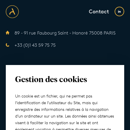
Contact
89 - 91 rue Faubourg Saint - Honoré 75008 PARIS
+33 (0)1 43 59 75 75
Club Deals
Gestion des cookies
Solutions de fonds ouverts à la souscription
Solutions dédiées
Un cookie est un fichier, qui ne permet pas
l’identification de l’utilisateur du Site, mais qui
enregistre des informations relatives à la navigation
Société par actions simplifiée au capital de 263 200 euros / 503
d’un ordinateur sur un site. Les données ainsi obtenues
740 433 RCS Paris / Agréée par l’AMF en qualité de Société de
visent à faciliter la navigation sur le site et ont
gestion de portefeuille le 15 avril 2013 sous le numéro GP-
13000011.
également vocation à permettre diverses mesures de