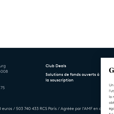
ourg
Club Deals
G
75008
Solutions de fonds ouverts à
la souscription
Un 
 75
l’u
la 
obt
0 euros / 503 740 433 RCS Paris / Agréée par l’AMF en qualité de
éga