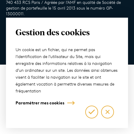
740 433 RCS Paris / Agréée par l’AMF en qualité de Société de
gestion de portefeuille le 15 avril 2013 sous le numéro GP-
13000011.
Gestion des cookies
Mentions légales
Politique de confidentialité
Paramètres des cookies
Informations réglementaires
Presse
Un cookie est un fichier, qui ne permet pas
Ⓒ2026 Tous droits réservés
l’identification de l’utilisateur du Site, mais qui
enregistre des informations relatives à la navigation
d’un ordinateur sur un site. Les données ainsi obtenues
visent à faciliter la navigation sur le site et ont
également vocation à permettre diverses mesures de
fréquentation
Paramétrer mes cookies